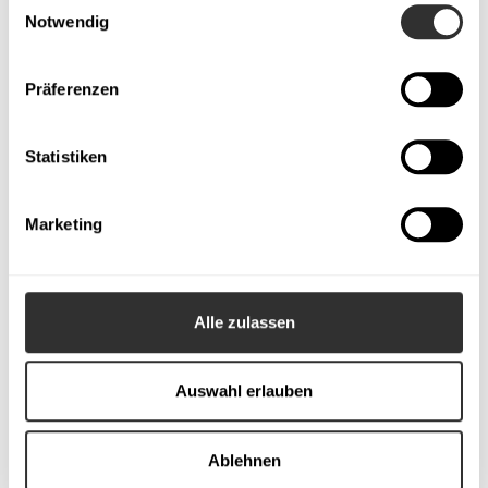
Winterpreis
Notwendig
Präferenzen
Small Pod
Statistiken
ab 40.548€
*zzgl. MwSt.
Marketing
Bau, Lieferung, Aufbau
Komplette Grundausstattung
Alle zulassen
Anschluss Strom, Wasser etc
Auswahl erlauben
Unterstützung b. Behörden
Optionale Extras
Ablehnen