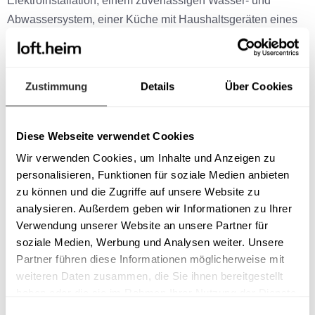
Elektroinstallation, einem zuverlässigen Wasser- und
Abwassersystem, einer Küche mit Haushaltsgeräten eines
renommierten Herstellers und mit kompletten Möbeln für alle
Räume des Hauses ausgestattet.
Zustimmung
Details
Über Cookies
Das Small Pod bietet Spaß am Wohnen auf 25m²- Es gibt
auch eine very tiny Version mit 16m².
Diese Webseite verwendet Cookies
Dieses Tiny Mobilheim kann bei uns jederzeit besichtigt
Wir verwenden Cookies, um Inhalte und Anzeigen zu 
werden.
personalisieren, Funktionen für soziale Medien anbieten 
zu können und die Zugriffe auf unsere Website zu 
analysieren. Außerdem geben wir Informationen zu Ihrer 
Inklusive
Verwendung unserer Website an unsere Partner für 
soziale Medien, Werbung und Analysen weiter. Unsere 
Optional
Partner führen diese Informationen möglicherweise mit 
weiteren Daten zusammen, die Sie ihnen bereitgestellt 
haben oder die sie im Rahmen Ihrer Nutzung der Dienste 
gesammelt haben.
Einwilligungsauswahl