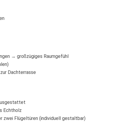
en
angen → großzügiges Raumgefühl
len)
zur Dachterrasse
ausgestattet
s Echtholz
 zwei Flügeltüren (individuell gestaltbar)