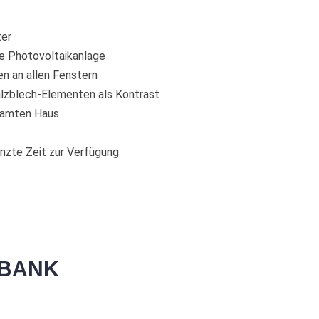
ter
e Photovoltaikanlage
en an allen Fenstern
lzblech-Elementen als Kontrast
samten Haus
nzte Zeit zur Verfügung
RBANK