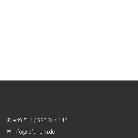
Mobilheim LUX57
3D Raumtour starten Broschüre anfordern ✓ Vor Ort
erlebbar Besichtigungstermin...
Mobilheim MD57
3D Raumtour starten Broschüre anfordern ✓ Vor Ort
erlebbar Besichtigungstermin...
✆ +49 511 / 936 344 146
✉︎: info@loft-heim.de